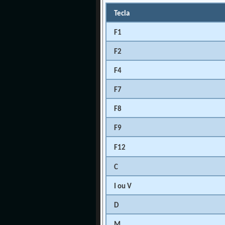
Tecla
F1
F2
F4
F7
F8
F9
F12
C
I ou V
D
M