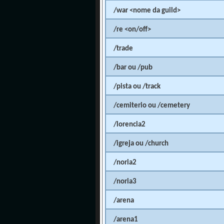
/war <nome da guild>
/re <on/off>
/trade
/bar ou /pub
/pista ou /track
/cemiterio ou /cemetery
/lorencia2
/igreja ou /church
/noria2
/noria3
/arena
/arena1