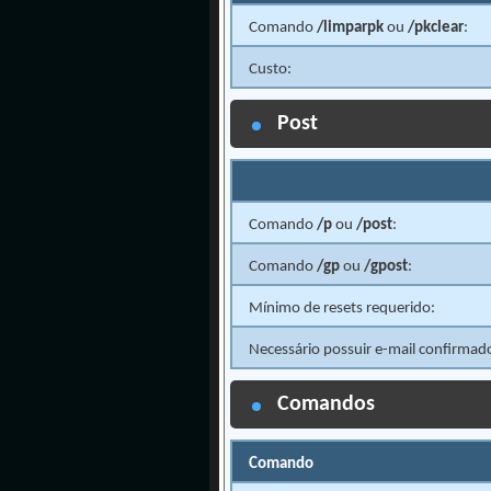
Comando
/limparpk
ou
/pkclear
:
Custo:
Post
Comando
/p
ou
/post
:
Comando
/gp
ou
/gpost
:
Mínimo de resets requerido:
Necessário possuir e-mail confirmad
Comandos
Comando