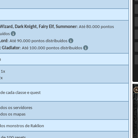
Wizard, Dark Knight, Fairy Elf, Summoner
: Até 80.000 pontos
buídos
Lord
: Até 90.000 pontos distribuídos
 Gladiator
: Até 100.000 pontos distribuídos
0
1x
x
de cada classe e quest
dos os servidores
odos os mapas
dos monstros de Raklion
r de 100 resets