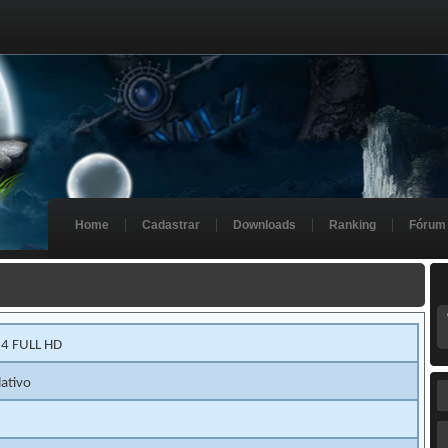
Home
Cadastrar
Downloads
Ranking
Fórum
 4 FULL HD
ativo