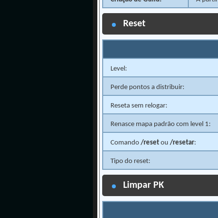
Reset
Level:
Perde pontos a distribuir:
Reseta sem relogar:
Renasce mapa padrão com level 1:
Comando
/reset
ou
/resetar
:
Tipo do reset:
Limpar PK