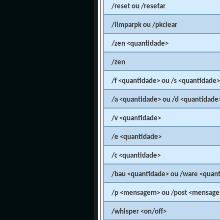
/reset ou /resetar
/limparpk ou /pkclear
/zen <quantidade>
/zen
/f <quantidade> ou /s <quantidade>
/a <quantidade> ou /d <quantidade
/v <quantidade>
/e <quantidade>
/c <quantidade>
/bau <quantidade> ou /ware <quan
/p <mensagem> ou /post <mensag
/whisper <on/off>