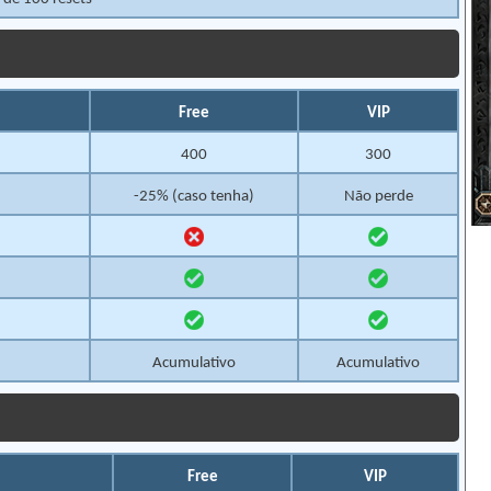
Free
VIP
400
300
-25% (caso tenha)
Não perde
Acumulativo
Acumulativo
Free
VIP