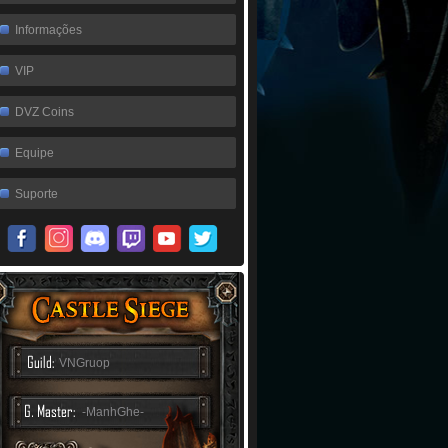
Informações
VIP
DVZ Coins
Equipe
Suporte
VNGruop
-ManhGhe-