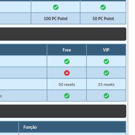
100 PC Point
50 PC Point
Free
VIP
50 resets
25 resets
o:
Função