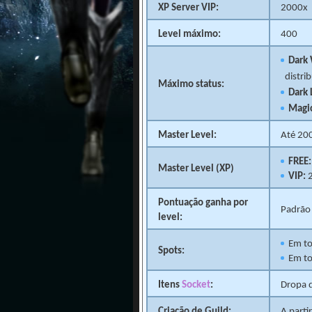
XP Server VIP:
2000x
Level máximo:
400
Dark 
distri
Máximo status:
Dark 
Magic
Master Level:
Até 20
FREE:
Master Level (XP)
VIP:
2
Pontuação ganha por
Padrão 
level:
Em to
Spots:
Em t
Itens
Socket
:
Dropa 
Criação de Guild:
A parti