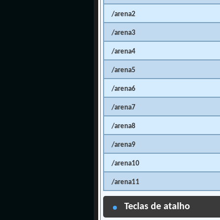
/arena2
/arena3
/arena4
/arena5
/arena6
/arena7
/arena8
/arena9
/arena10
/arena11
Teclas de atalho